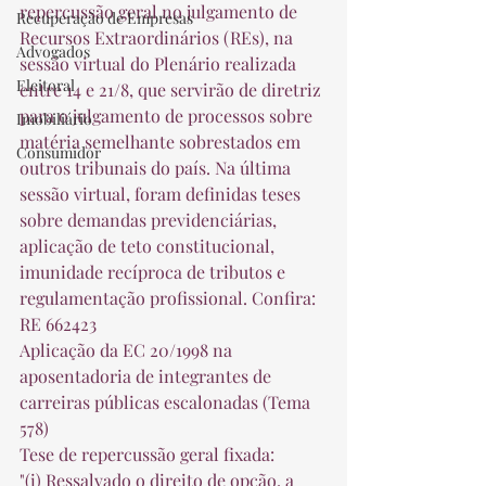
repercussão geral no julgamento de 
Recuperação de Empresas
Recursos Extraordinários (REs), na 
Advogados
sessão virtual do Plenário realizada 
Eleitoral
entre 14 e 21/8, que servirão de diretriz 
para o julgamento de processos sobre 
Imobiliário
matéria semelhante sobrestados em 
Consumidor
outros tribunais do país. Na última 
sessão virtual, foram definidas teses 
sobre demandas previdenciárias, 
aplicação de teto constitucional, 
imunidade recíproca de tributos e 
regulamentação profissional. Confira: 
RE 662423 
Aplicação da EC 20/1998 na 
aposentadoria de integrantes de 
carreiras públicas escalonadas (Tema 
578) 
Tese de repercussão geral fixada: 
"(i) Ressalvado o direito de opção, a 