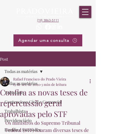
(19) 3863-5111
Agendar uma consulta
Post
Todas as matérias
Rafael Francisco do Prado Vieira
Todas as matérias
15 de set. de 2020
3 min de leitura
Confira as novas teses de
Tributário
repercussão geral
Contencioso Cível e Comercial
Trabalhista
aprovadas pelo STF
Previdenciário
Os ministros do Supremo Tribunal 
Família e Sucessões
Federal (STF) fixaram diversas teses de 