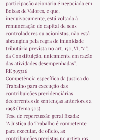
participação acionária é negociada em 
Bolsas de Valores, e que, 
inequivocamente, está voltada à 
remuneração do capital de seus 
controladores ou acionistas, não está 
abrangida pela regra de imunidade 
tributária prevista no art. 150, VI, “a”, 
da Constituição, unicamente em razão 
das atividades desempenhadas”. 
RE 595326 
Competência específica da Justiça do 
Trabalho para execução das 
contribuições previdenciárias 
decorrentes de sentenças anteriores a 
1998 (Tema 505) 
Tese de repercussão geral fixada: 
"A Justiça do Trabalho é competente 
para executar, de ofício, as 
contribuições previstas no artigo 195, 