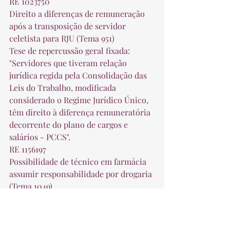
RE 1023750 
Direito a diferenças de remuneração 
após a transposição de servidor 
celetista para RJU (Tema 951) 
Tese de repercussão geral fixada: 
"Servidores que tiveram relação 
jurídica regida pela Consolidação das 
Leis do Trabalho, modificada 
considerado o Regime Jurídico Único, 
têm direito à diferença remuneratória 
decorrente do plano de cargos e 
salários - PCCS". 
RE 1156197 
Possibilidade de técnico em farmácia 
assumir responsabilidade por drogaria 
(Tema 1049) 
Tese de repercussão geral fixada: 
“Surgem constitucionais os artigos 5º 
e 6º, inciso I, da Lei nº 13.021/2014, no 