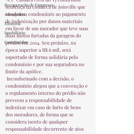
Recuperação de Empresas
sentença da comarca de Joinville que 
condenou condomínio ao pagamento 
Advogados
de indenização por danos materiais 
Eleitoral
em favor de um morador que teve suas 
Imobiliário
duas motos furtadas da garagem do 
Consumidor
prédio, em 2014. Seu prejuízo, na 
época superior a R$ 6 mil, será 
suportado de forma solidária pelo 
condomínio e por sua seguradora no 
limite da apólice.  
 Inconformado com a decisão, o 
condomínio alegou que a convenção e 
o regulamento interno do prédio não 
preveem a responsabilidade de 
indenizar em caso de furto de bens 
dos moradores, de forma que se 
considera isento de qualquer 
responsabilidade decorrente de atos 