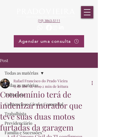
(19) 3863-5111
Agendar uma consulta
Post
Todas as matérias
Rafael Francisco do Prado Vieira
Todas as matérias
15 de abr. de 2019
2 min de leitura
Condomínio terá de
Tributário
indenizar morador que
Contencioso Cível e Comercial
Trabalhista
teve suas duas motos
Previdenciário
furtadas da garagem
Família e Sucessões
 A 5ª Câmara Civil do TJ confirmou 