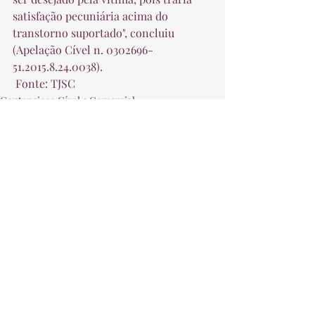
satisfação pecuniária acima do 
transtorno suportado", concluiu 
(Apelação Cível n. 0302696-
51.2015.8.24.0038).  
 Fonte: TJSC 
Contencioso Cível e Comercial
Posts recentes
Ver tudo