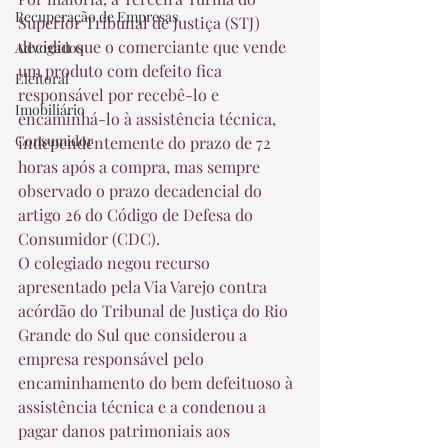
Recuperação de Empresas
Superior Tribunal de Justiça (STJ) 
decidiu que o comerciante que vende 
Advogados
um produto com defeito fica 
Eleitoral
responsável por recebê-lo e 
Imobiliário
encaminhá-lo à assistência técnica, 
Consumidor
independentemente do prazo de 72 
horas após a compra, mas sempre 
observado o prazo decadencial do 
artigo 26 do Código de Defesa do 
Consumidor (CDC). 
O colegiado negou recurso 
apresentado pela Via Varejo contra 
acórdão do Tribunal de Justiça do Rio 
Grande do Sul que considerou a 
empresa responsável pelo 
encaminhamento do bem defeituoso à 
assistência técnica e a condenou a 
pagar danos patrimoniais aos 