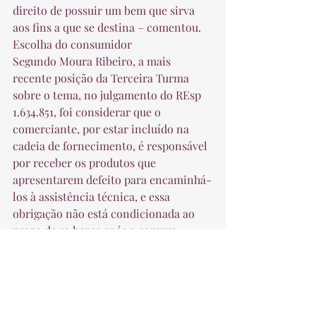
direito de possuir um bem que sirva 
aos fins a que se destina – comentou. 
Escolha do consumidor
Segundo Moura Ribeiro, a mais 
recente posição da Terceira Turma 
sobre o tema, no julgamento do REsp 
1.634.851, foi considerar que o 
comerciante, por estar incluído na 
cadeia de fornecimento, é responsável 
por receber os produtos que 
apresentarem defeito para encaminhá-
los à assistência técnica, e essa 
obrigação não está condicionada ao 
prazo de 72 horas após a compra. 
"Nesse julgado, ainda ficou pontuado 
que cabe somente ao consumidor a 
escolha menos onerosa ou embaraçosa 
para exercer seu direito de ter sanado 
o defeito do produto em 30 dias, 