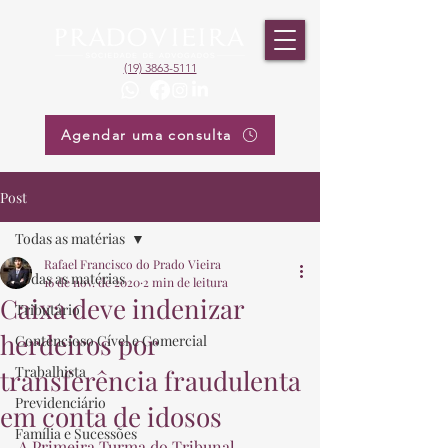
(19) 3863-5111
Agendar uma consulta
Post
Todas as matérias
Rafael Francisco do Prado Vieira
Todas as matérias
16 de nov. de 2020
2 min de leitura
Caixa deve indenizar
Tributário
herdeiros por
Contencioso Cível e Comercial
Trabalhista
transferência fraudulenta
Previdenciário
em conta de idosos
Família e Sucessões
A Primeira Turma do Tribunal 