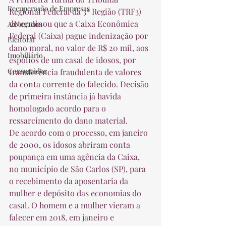
Recuperação de Empresas
Regional Federal da 3ª Região (TRF3) 
determinou que a Caixa Econômica 
Advogados
Federal (Caixa) pague indenização por 
Eleitoral
dano moral, no valor de R$ 20 mil, aos 
Imobiliário
espólios de um casal de idosos, por 
Consumidor
transferência fraudulenta de valores 
da conta corrente do falecido. Decisão 
de primeira instância já havida 
homologado acordo para o 
ressarcimento do dano material. 
De acordo com o processo, em janeiro 
de 2000, os idosos abriram conta 
poupança em uma agência da Caixa, 
no município de São Carlos (SP), para 
o recebimento da aposentaria da 
mulher e depósito das economias do 
casal. O homem e a mulher vieram a 
falecer em 2018, em janeiro e 