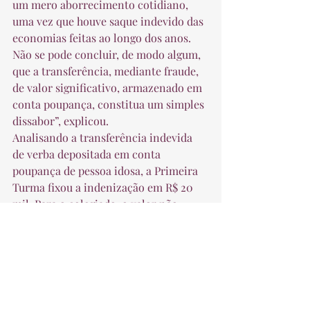
um mero aborrecimento cotidiano, 
uma vez que houve saque indevido das 
economias feitas ao longo dos anos. 
Não se pode concluir, de modo algum, 
que a transferência, mediante fraude, 
de valor significativo, armazenado em 
conta poupança, constitua um simples 
dissabor”, explicou. 
Analisando a transferência indevida 
de verba depositada em conta 
poupança de pessoa idosa, a Primeira 
Turma fixou a indenização em R$ 20 
mil. Para o colegiado, o valor não 
implica em enriquecimento sem causa 
da parte lesada. “Serve ao propósito de 
evitar que a Caixa incorra novamente 
na conduta lesiva e respeita os 
critérios da proporcionalidade e 
razoabilidade”, concluiu o relator. 