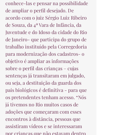
conhece-las e pensar na possibilidade 
de ampliar o perfil desejado. De 
acordo com o juiz Sérgio Luiz Ribeiro 
de Souza, da 4ª Vara de Infância, da 
Juventude e do Idoso da cidade do Rio 
de Janeiro- que participa do grupo de 
trabalho instituído pela Corregedoria 
para modernização dos cadastros- o 
objetivo é ampliar as informações 
sobre o perfil das crianças – cujas 
sentenças já transitaram em julgado, 
ou seja, a destituição da guarda dos 
pais biológicos é definitiva - para que 
os pretendentes tenham acesso. “Nós 
já tivemos no Rio muitos casos de 
adoções que começaram com esses 
encontros à distância, pessoas que 
assistiram vídeos e se interessaram 
por crianças que não estavam dentro 