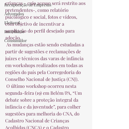
crianças - cujo acesso será restrito aos 
Recuperação de Empresas
pretendentes-, como relatório 
Advogados
psicológico e social, fotos e vídeos, 
Eleitoral
com objetivo de incentivar a 
ampliação do perfil desejado para 
Imobiliário
adoção.  
Consumidor
 As mudanças estão sendo estudadas a 
partir de sugestões e reclamações de 
juízes e técnicos das varas de infância 
em workshops realizados em todas as 
regiões do país pela Corregedoria do 
Conselho Nacional de Justiça (CNJ).  
 O último workshop ocorreu nesta 
segunda-feira (19) em Belém/PA, “Um 
debate sobre a proteção integral da 
infância e da juventude”, para colher 
sugestões para melhoria do CNA, do 
Cadastro Nacional de Crianças 
Acolhidas (CNCA) e o Cadastro 