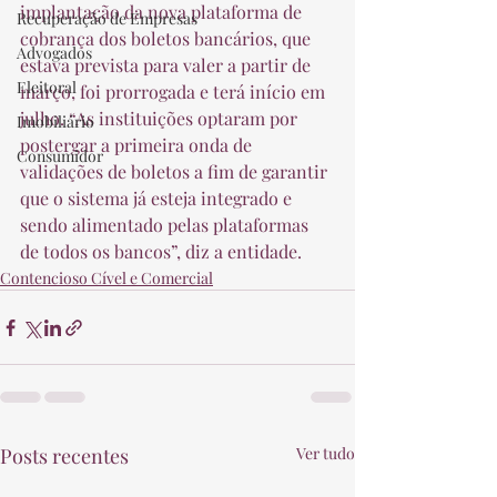
implantação da nova plataforma de 
Recuperação de Empresas
cobrança dos boletos bancários, que 
Advogados
estava prevista para valer a partir de 
Eleitoral
março, foi prorrogada e terá início em 
julho. “As instituições optaram por 
Imobiliário
postergar a primeira onda de 
Consumidor
validações de boletos a fim de garantir 
que o sistema já esteja integrado e 
sendo alimentado pelas plataformas 
de todos os bancos”, diz a entidade. 
Contencioso Cível e Comercial
Posts recentes
Ver tudo