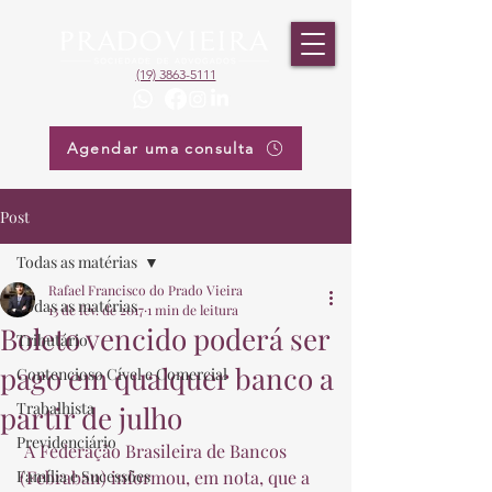
(19) 3863-5111
Agendar uma consulta
Post
Todas as matérias
Rafael Francisco do Prado Vieira
Todas as matérias
13 de fev. de 2017
1 min de leitura
Boleto vencido poderá ser
Tributário
pago em qualquer banco a
Contencioso Cível e Comercial
Trabalhista
partir de julho
Previdenciário
 A Federação Brasileira de Bancos 
Família e Sucessões
(Febraban) informou, em nota, que a 