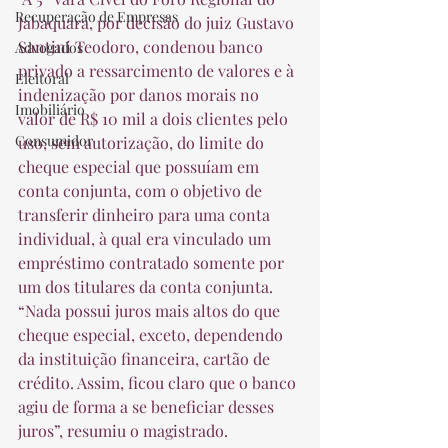
Recuperação de Empresas
Jabaquara, por decisão do juiz Gustavo 
Santini Teodoro, condenou banco 
Advogados
privado a ressarcimento de valores e à 
Eleitoral
indenização por danos morais no 
Imobiliário
valor de R$ 10 mil a dois clientes pelo 
Consumidor
uso, sem autorização, do limite do 
cheque especial que possuíam em 
conta conjunta, com o objetivo de 
transferir dinheiro para uma conta 
individual, à qual era vinculado um 
empréstimo contratado somente por 
um dos titulares da conta conjunta. 
“Nada possui juros mais altos do que 
cheque especial, exceto, dependendo 
da instituição financeira, cartão de 
crédito. Assim, ficou claro que o banco 
agiu de forma a se beneficiar desses 
juros”, resumiu o magistrado.  