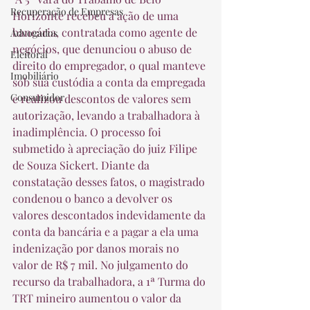
Recuperação de Empresas
Horizonte recebeu a ação de uma 
bancária, contratada como agente de 
Advogados
negócios, que denunciou o abuso de 
Eleitoral
direito do empregador, o qual manteve 
Imobiliário
sob sua custódia a conta da empregada 
Consumidor
e realizou descontos de valores sem 
autorização, levando a trabalhadora à 
inadimplência. O processo foi 
submetido à apreciação do juiz Filipe 
de Souza Sickert. Diante da 
constatação desses fatos, o magistrado 
condenou o banco a devolver os 
valores descontados indevidamente da 
conta da bancária e a pagar a ela uma 
indenização por danos morais no 
valor de R$ 7 mil. No julgamento do 
recurso da trabalhadora, a 1ª Turma do 
TRT mineiro aumentou o valor da 