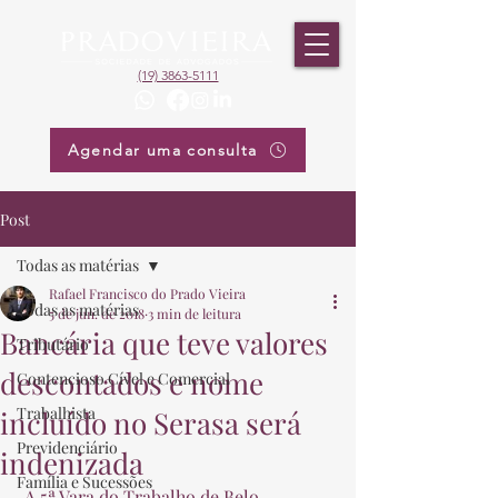
(19) 3863-5111
Agendar uma consulta
Post
Todas as matérias
Rafael Francisco do Prado Vieira
Todas as matérias
5 de jun. de 2018
3 min de leitura
Bancária que teve valores
Tributário
descontados e nome
Contencioso Cível e Comercial
Trabalhista
incluído no Serasa será
Previdenciário
indenizada
Família e Sucessões
 A 5ª Vara do Trabalho de Belo 