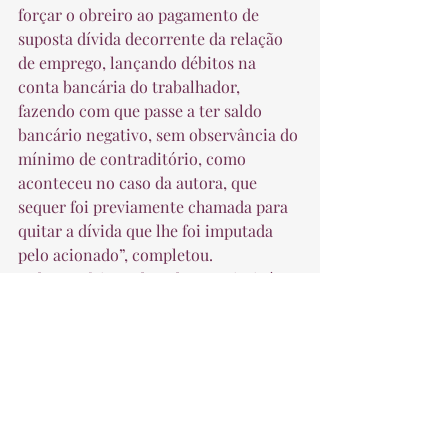
forçar o obreiro ao pagamento de 
suposta dívida decorrente da relação 
de emprego, lançando débitos na 
conta bancária do trabalhador, 
fazendo com que passe a ter saldo 
bancário negativo, sem observância do 
mínimo de contraditório, como 
aconteceu no caso da autora, que 
sequer foi previamente chamada para 
quitar a dívida que lhe foi imputada 
pelo acionado”, completou.  
 O banco foi condenado a restituir à 
trabalhadora os valores debitados na 
conta corrente dela em virtude do 
contrato de financiamento, devendo 
abster-se de efetuar novos descontos a 
esse título e ainda providenciar o 
cancelamento das restrições de 
crédito, com a retirada do nome dela 