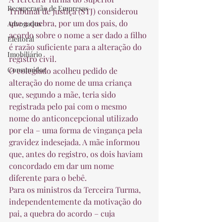
Recuperação de Empresas
Tribunal de Justiça (STJ) considerou 
que a quebra, por um dos pais, do 
Advogados
acordo sobre o nome a ser dado a filho 
Eleitoral
é razão suficiente para a alteração do 
Imobiliário
registro civil. 
Consumidor
O colegiado acolheu pedido de 
alteração do nome de uma criança 
que, segundo a mãe, teria sido 
registrada pelo pai com o mesmo 
nome do anticoncepcional utilizado 
por ela – uma forma de vingança pela 
gravidez indesejada. A mãe informou 
que, antes do registro, os dois haviam 
concordado em dar um nome 
diferente para o bebê. 
Para os ministros da Terceira Turma, 
independentemente da motivação do 
pai, a quebra do acordo – cuja 