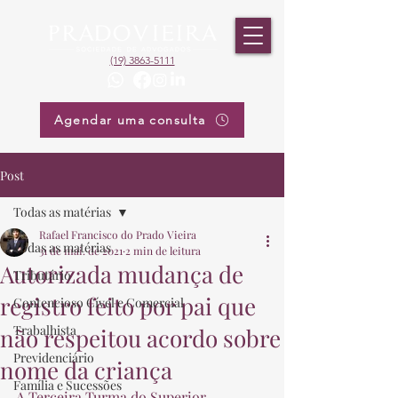
(19) 3863-5111
Agendar uma consulta
Post
Todas as matérias
Rafael Francisco do Prado Vieira
Todas as matérias
31 de mai. de 2021
2 min de leitura
Autorizada mudança de
Tributário
registro feito por pai que
Contencioso Cível e Comercial
Trabalhista
não respeitou acordo sobre
Previdenciário
nome da criança
Família e Sucessões
A Terceira Turma do Superior 