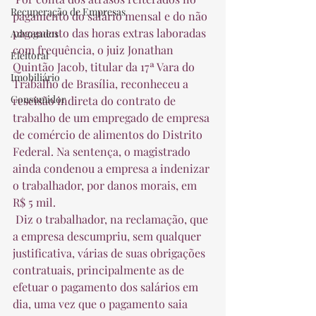
Recuperação de Empresas
pagamento do salário mensal e do não 
pagamento das horas extras laboradas 
Advogados
com frequência, o juiz Jonathan 
Eleitoral
Quintão Jacob, titular da 17ª Vara do 
Imobiliário
Trabalho de Brasília, reconheceu a 
Consumidor
rescisão indireta do contrato de 
trabalho de um empregado de empresa 
de comércio de alimentos do Distrito 
Federal. Na sentença, o magistrado 
ainda condenou a empresa a indenizar 
o trabalhador, por danos morais, em 
R$ 5 mil.  
 Diz o trabalhador, na reclamação, que 
a empresa descumpriu, sem qualquer 
justificativa, várias de suas obrigações 
contratuais, principalmente as de 
efetuar o pagamento dos salários em 
dia, uma vez que o pagamento saia 