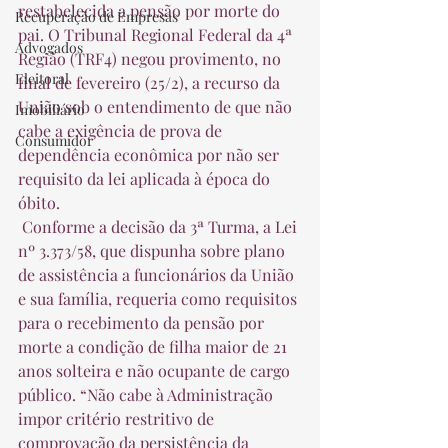
restabelecida a pensão por morte do 
Recuperação de Empresas
pai. O Tribunal Regional Federal da 4ª 
Advogados
Região (TRF4) negou provimento, no 
Eleitoral
final de fevereiro (25/2), a recurso da 
União sob o entendimento de que não 
Imobiliário
cabe a exigência de prova de 
Consumidor
dependência econômica por não ser 
requisito da lei aplicada à época do 
óbito.  
 Conforme a decisão da 3ª Turma, a Lei 
nº 3.373/58, que dispunha sobre plano 
de assistência a funcionários da União 
e sua família, requeria como requisitos 
para o recebimento da pensão por 
morte a condição de filha maior de 21 
anos solteira e não ocupante de cargo 
público. “Não cabe à Administração 
impor critério restritivo de 
comprovação da persistência da 