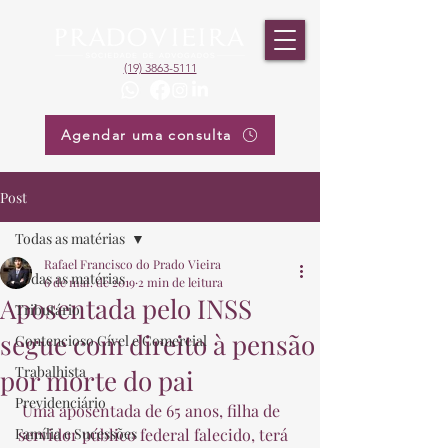
(19) 3863-5111
Agendar uma consulta
Post
Todas as matérias
Rafael Francisco do Prado Vieira
Todas as matérias
6 de mai. de 2019
2 min de leitura
Aposentada pelo INSS
Tributário
segue com direito à pensão
Contencioso Cível e Comercial
Trabalhista
por morte do pai
Previdenciário
 Uma aposentada de 65 anos, filha de 
Família e Sucessões
servidor público federal falecido, terá 