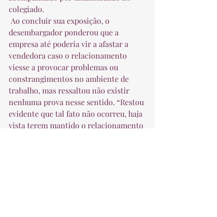
colegiado.  
 Ao concluir sua exposição, o 
desembargador ponderou que a 
empresa até poderia vir a afastar a 
vendedora caso o relacionamento 
viesse a provocar problemas ou 
constrangimentos no ambiente de 
trabalho, mas ressaltou não existir 
nenhuma prova nesse sentido. “Restou 
evidente que tal fato não ocorreu, haja 
vista terem mantido o relacionamento 
nos dois últimos anos na empresa, 
sem que jamais tenham exposto suas 
vidas privadas”, concluiu o magistrado. 
 A empresa apresentou recurso ao 
Tribunal Superior do Trabalho (TST), 
em Brasília.  