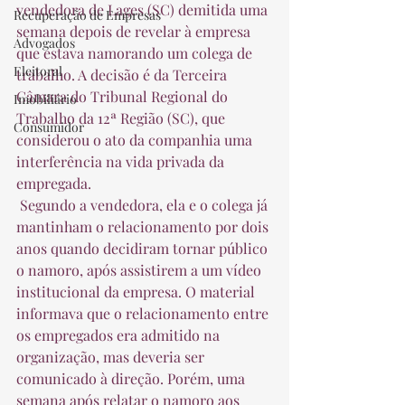
vendedora de Lages (SC) demitida uma 
Recuperação de Empresas
semana depois de revelar à empresa 
Advogados
que estava namorando um colega de 
Eleitoral
trabalho. A decisão é da Terceira 
Câmara do Tribunal Regional do 
Imobiliário
Trabalho da 12ª Região (SC), que 
Consumidor
considerou o ato da companhia uma 
interferência na vida privada da 
empregada.  
 Segundo a vendedora, ela e o colega já 
mantinham o relacionamento por dois 
anos quando decidiram tornar público 
o namoro, após assistirem a um vídeo 
institucional da empresa. O material 
informava que o relacionamento entre 
os empregados era admitido na 
organização, mas deveria ser 
comunicado à direção. Porém, uma 
semana após relatar o namoro aos 