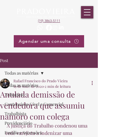
(19) 3863-5111
Agendar uma consulta
Post
Todas as matérias
Rafael Francisco do Prado Vieira
Todas as matérias
19 de mar. de 2020
2 min de leitura
Anulada demissão de
Tributário
vendedora que assumiu
Contencioso Cível e Comercial
Trabalhista
namoro com colega
Previdenciário
 A Justiça do Trabalho condenou uma 
Família e Sucessões
rede varejista a indenizar uma 