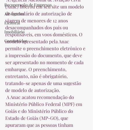
Recuperação de Empresas
(Anac) liberou em seu site um modelo 
de formulário de autorização de 
Advogados
viagem de menores de 12 anos 
Eleitoral
desacompanhados dos pais ou 
Imobiliário
responsáveis, em voos domésticos. O 
Consumidor
modelo apresentado pela Anac 
permite o preenchimento eletrônico e 
a impressão do documento, que deve 
ser apresentado no momento de cada 
embarque. O preenchimento, 
entretanto, não é obrigatório, 
tratando-se apenas de uma sugestão 
de modelo de autorização.  
 A Anac acatou recomendação do 
Ministério Público Federal (MPF) em 
Goiás e do Ministério Público do 
Estado de Goiás (MP-GO), que 
apuraram que as pessoas tinham 