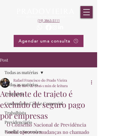
(19) 3863-5111
Agendar uma consulta
Post
Todas as matérias
Rafael Francisco do Prado Vieira
Todas as matérias
21 de nov. de 2016
1 min de leitura
Acidente de trajeto é
Tributário
excluído de seguro pago
Contencioso Cível e Comercial
Trabalhista
por empresas
Previdenciário
 O Conselho Nacional de Previdência 
Família e Sucessões
Social aprovou mudanças no chamado 