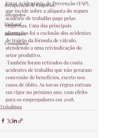
Fator Acidentário de Prevenção (FAP), 
Recuperação de Empresas
que incide sobre a alíquota do seguro 
Advogados
acidente de trabalho pago pelas 
Eleitoral
empresas. Uma das principais 
alterações foi a exclusão dos acidentes 
Imobiliário
de trajeto da fórmula de cálculo, 
Consumidor
atendendo a uma reivindicação do 
setor produtivo.  
 Também foram retirados da conta 
acidentes de trabalho que não geraram 
concessão de benefícios, exceto nos 
casos de óbito. As novas regras entram 
em vigor no próximo ano, com efeito 
para os empregadores em 2018. 
Trabalhista