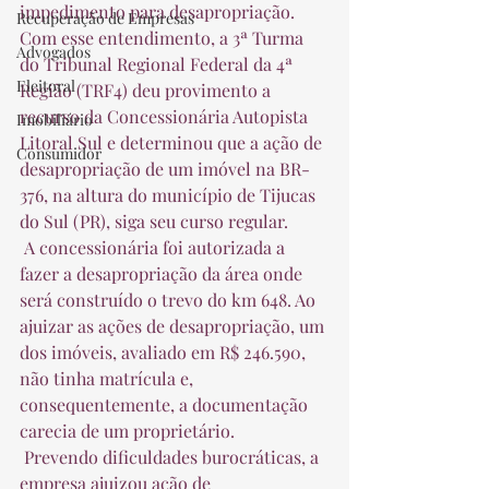
impedimento para desapropriação. 
Recuperação de Empresas
Com esse entendimento, a 3ª Turma 
Advogados
do Tribunal Regional Federal da 4ª 
Eleitoral
Região (TRF4) deu provimento a 
recurso da Concessionária Autopista 
Imobiliário
Litoral Sul e determinou que a ação de 
Consumidor
desapropriação de um imóvel na BR-
376, na altura do município de Tijucas 
do Sul (PR), siga seu curso regular.  
 A concessionária foi autorizada a 
fazer a desapropriação da área onde 
será construído o trevo do km 648. Ao 
ajuizar as ações de desapropriação, um 
dos imóveis, avaliado em R$ 246.590, 
não tinha matrícula e, 
consequentemente, a documentação 
carecia de um proprietário.  
 Prevendo dificuldades burocráticas, a 
empresa ajuizou ação de 